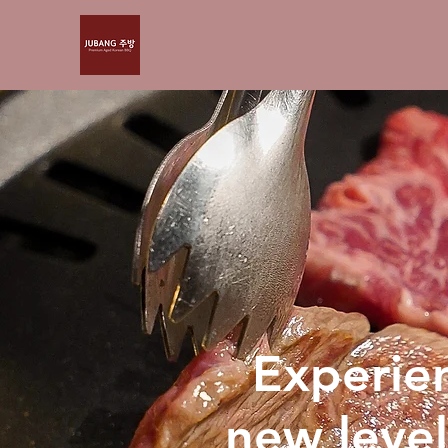
Experie
new level