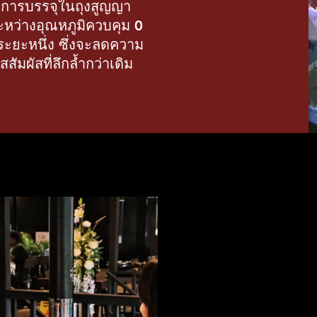
ำการบรรจุในถุงสูญญา
ะหว่างอุณหภูมิควบคุม 0
ระยะหนึ่ง ซึ่งจะลดความ
สัมผัสที่ลึกล้ำกว่าเดิม